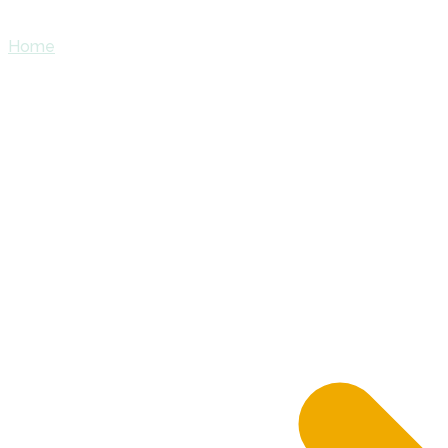
Home
Kącik dla Rodziców
© 2026 Miejskie Przedszkole Integracyjne we Włodawie.